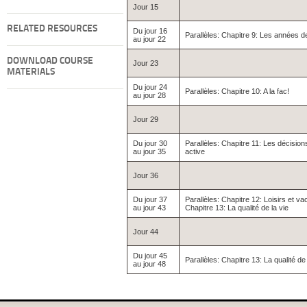
Jour 15
RELATED RESOURCES
Du jour 16
Parallèles: Chapitre 9: Les années d
au jour 22
DOWNLOAD COURSE
Jour 23
MATERIALS
Du jour 24
Parallèles: Chapitre 10: A la fac!
au jour 28
Jour 29
Du jour 30
Parallèles: Chapitre 11: Les décisions
au jour 35
active
Jour 36
Du jour 37
Parallèles: Chapitre 12: Loisirs et v
au jour 43
Chapitre 13: La qualité de la vie
Jour 44
Du jour 45
Parallèles: Chapitre 13: La qualité de l
au jour 48