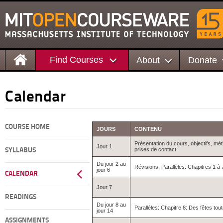
Find Courses
About
Donate
Calendar
COURSE HOME
JOURS
CONTENU
Présentation du cours, objectifs, mé
Jour 1
prises de contact
SYLLABUS
Du jour 2 au
Révisions: Parallèles: Chapitres 1 à 
jour 6
CALENDAR
Jour 7
READINGS
Du jour 8 au
Parallèles: Chapitre 8: Des fêtes tout
jour 14
ASSIGNMENTS