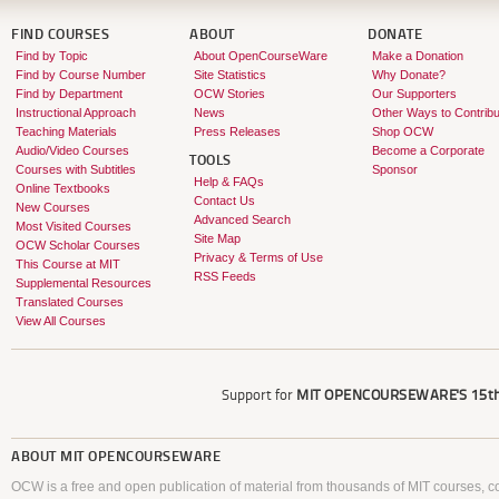
FIND COURSES
ABOUT
DONATE
Find by Topic
About OpenCourseWare
Make a Donation
Find by Course Number
Site Statistics
Why Donate?
Find by Department
OCW Stories
Our Supporters
Instructional Approach
News
Other Ways to Contribu
Teaching Materials
Press Releases
Shop OCW
Audio/Video Courses
Become a Corporate
TOOLS
Courses with Subtitles
Sponsor
Help & FAQs
Online Textbooks
Contact Us
New Courses
Advanced Search
Most Visited Courses
Site Map
OCW Scholar Courses
Privacy & Terms of Use
This Course at MIT
RSS Feeds
Supplemental Resources
Translated Courses
View All Courses
Support for
MIT OPENCOURSEWARE'S
15th
ABOUT
MIT OPENCOURSEWARE
OCW is a free and open publication of material from thousands of MIT courses, co